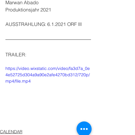
Marwan Abado
Produktionsjahr 2021
AUSSTRAHLUNG: 6.1.2021 ORF III
TRAILER:
https://video.wixstatic.com/video/fa3d7a_0e
4e52725d304a9a90e2afe4270bd312/720p/
mp4/file.mp4
CALENDAR