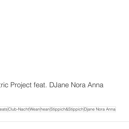
tric Project feat. DJane Nora Anna
eats
Club-Nacht
Wean
hean
Stippich&Stippich
Djane Nora Anna