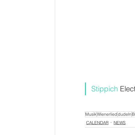
Stippich
Elec
Musik
Wienerlied
dudeln
B
CALENDAR
NEWS