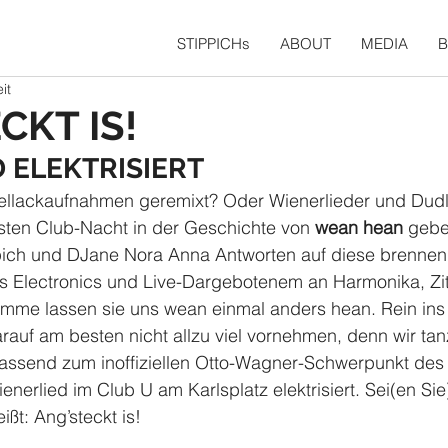
STIPPICHs
ABOUT
MEDIA
it
CKT IS!
 ELEKTRISIERT
hellackaufnahmen geremixt? Oder Wienerlieder und Dudl
sten Club-Nacht in der Geschichte von 
wean hean
 gebe
ppich und DJane Nora Anna Antworten auf diese brennen
us Electronics und Live-Dargebotenem an Harmonika, Zit
timme lassen sie uns wean einmal anders hean. Rein ins
rauf am besten nicht allzu viel vornehmen, denn wir tan
Passend zum inoffiziellen Otto-Wagner-Schwerpunkt des 
enerlied im Club U am Karlsplatz elektrisiert. Sei(en Si
ßt: Ang’steckt is!